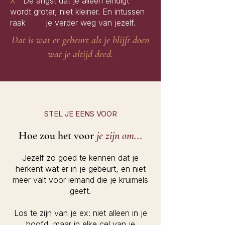
X
De angst dat je alleen eindigt
wordt groter, niet kleiner. En intussen
raak je verder weg van jezelf.
Dat is wat er gebeurt als je blijft doen
wat je altijd deed.
STEL JE EENS VOOR
Hoe zou het voor
je zijn om...
Jezelf zo goed te kennen dat je
herkent wat er in je gebeurt, en niet
meer valt voor iemand die je kruimels
geeft.
Los te zijn van je ex: niet alleen in je
hoofd, maar in elke cel van je