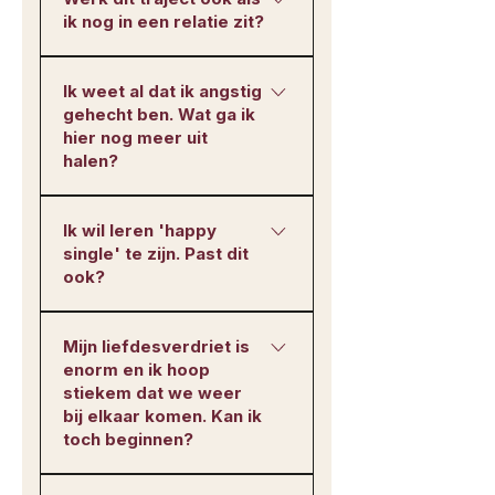
ik nog in een relatie zit?
Ja. Dit werk gaat niet over je
Ik weet al dat ik angstig
partner, maar over wat er in
gehecht ben. Wat ga ik
jou gebeurt in contact met de
hier nog meer uit
ander. Of je nu samen bent,
halen?
twijfelt, of net uit elkaar, het
werk verandert hoe jij in
Weten is iets anders dan
nabijheid staat.
Ik wil leren 'happy
verwerken en integreren. Veel
single' te zijn. Past dit
vrouwen snappen hun
ook?
patroon, en blijven het toch
herhalen. Dit traject werkt op
Juist dan. Dit traject gaat over
het niveau waar de herhaling
Mijn liefdesverdriet is
veilig zijn bij jezelf, los van of
vandaan komt: het
enorm en ik hoop
er iemand is. Wat daarna
onbewuste.
stiekem dat we weer
gebeurt in de liefde, gebeurt
bij elkaar komen. Kan ik
vanuit verlangen, niet vanuit
toch beginnen?
angst.
Ja. En dit is juist het moment.