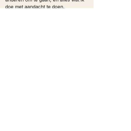
doe met aandacht te doen.
Vanaf daar begint liefde vanzelf 
terug te kijken.
Alles weergeven
Recente blogposts